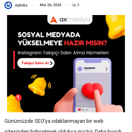
Mar 26, 2024
0
Aybüke
Günümüzde SEO’ya odaklanmayan bir web
sitesinden bahsetmek oldukça güçtür. Daha büyük