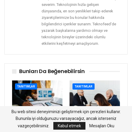
severim. Teknolojinin hızla gelişen
dünyasında, en son yenilikleri takip ederek
ziyaretçilerimize bu konular hakkında
bilgilendirici içerikler sunarım. Teknofeed'de
yazarak başkalarına yardımcı olmayı ve
teknolojinin bireyler üzerindeki olumlu
etkilerini keşfetmeyi amaçlıyorum.
Bunları Da Beğenebilirsin
TANITIMLAR
TANITIMLAR
Bu web sitesi deneyiminizi geliştirmek için çerezleri kullanır.
Bununla iyi olduğunuzu varsayacağız, ancak isterseniz
Dijital Çağda Halkla
Anlaşmalı
vazgeçebilirsiniz.
Kabul etmek
Mesajları Oku
İlişkiler: PR Hâlâ
Boşanmanın