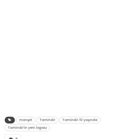
manşet
Tamindir
Tamindir 10 yaşında
Tamindir'in yeni logosu