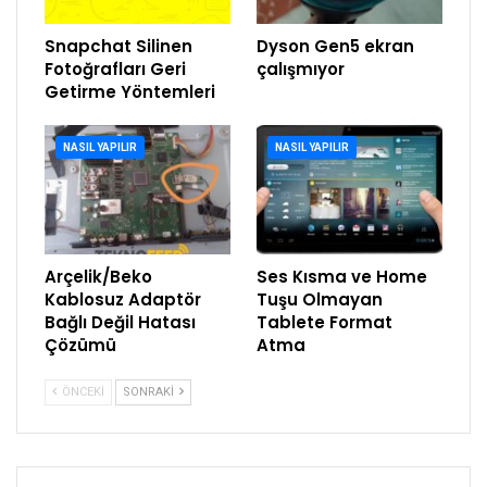
Snapchat Silinen
Dyson Gen5 ekran
Fotoğrafları Geri
çalışmıyor
Getirme Yöntemleri
NASIL YAPILIR
NASIL YAPILIR
Arçelik/Beko
Ses Kısma ve Home
Kablosuz Adaptör
Tuşu Olmayan
Bağlı Değil Hatası
Tablete Format
Çözümü
Atma
ÖNCEKI
SONRAKI